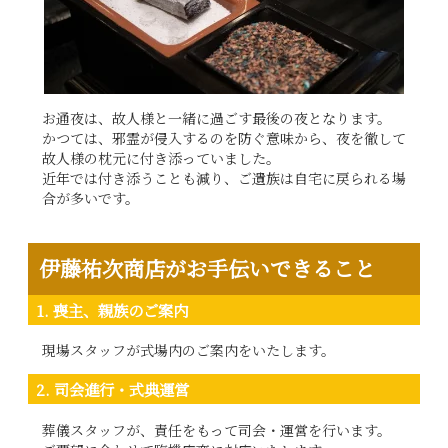
お通夜は、故人様と一緒に過ごす最後の夜となります。
かつては、邪霊が侵入するのを防ぐ意味から、夜を徹して
故人様の枕元に付き添っていました。
近年では付き添うことも減り、ご遺族は自宅に戻られる場
合が多いです。
伊藤祐次商店がお手伝いできること
1. 喪主、親族のご案内
現場スタッフが式場内のご案内をいたします。
2. 司会進行・式典運営
葬儀スタッフが、責任をもって司会・運営を行います。