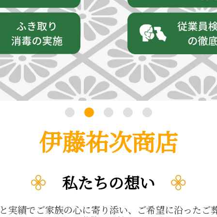
伊藤祐次商店
私たちの想い
頼と実績でご家族の心に寄り添い、ご希望に沿ったご